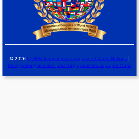
© 2026
I.C.W.N International Congress of World Nations
|
Международный Конгресс Содружество народов Мира